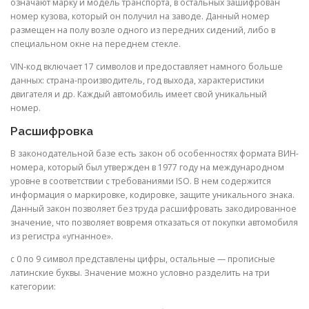
означают марку и модель транспорта, в остальных зашифрован
номер кузова, который он получил на заводе. Данный номер
размещен на полу возле одного из передних сидений, либо в
специальном окне на переднем стекле.
VIN-код включает 17 символов и предоставляет намного больше
данных: страна-производитель, год выхода, характеристики
двигателя и др. Каждый автомобиль имеет свой уникальный
номер.
Расшифровка
В законодательной базе есть закон об особенностях формата ВИН-
номера, который был утвержден в 1977 году на международном
уровне в соответствии с требованиями ISO. В нем содержится
информация о маркировке, кодировке, защите уникального знака.
Данный закон позволяет без труда расшифровать закодированное
значение, что позволяет вовремя отказаться от покупки автомобиля
из регистра «угнанное».
с 0 по 9 символ представлены цифры, остальные — прописные
латинские буквы. Значение можно условно разделить на три
категории: