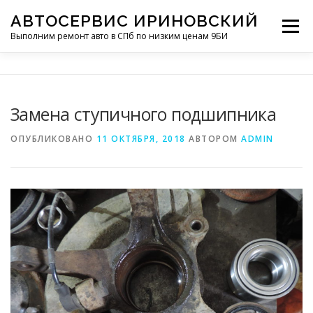
Перейти
АВТОСЕРВИС ИРИНОВСКИЙ
к
Меню
содержимому
Выполним ремонт авто в СПб по низким ценам 9БИ
КОНТАКТЫ
УСЛУГИ
ОБЗОРЫ
Замена ступичного подшипника
ОПУБЛИКОВАНО
11 ОКТЯБРЯ, 2018
АВТОРОМ
ADMIN