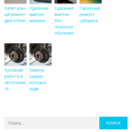
Капитальн
Удаление
Удаление
Гаражный
ый ремонт
вмятин
вмятин
ремонт
двигателя
машина
без
субарика
покраски
обучение
Кузовная
Замена
работа в
задних
автосерви
колодок
се
ауди
Найти: